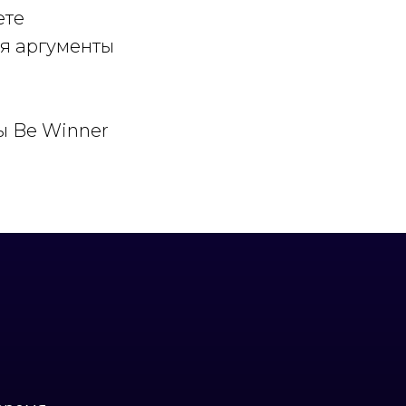
ете
ая аргументы
ы Be Winner