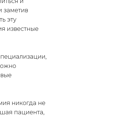
литься и
и заметив
ть эту
ия известные
 специализации,
можно
овые
омия никогда не
ушая пациента,