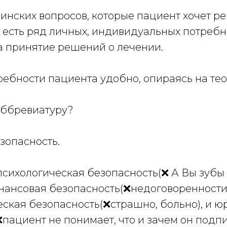
нских вопросов, которые пациент хочет ре
о есть ряд личных, индивидуальных потребн
а принятие решений о лечении.
ребности пациента удобно, опираясь на те
аббревиатуру?
безопасность.
 психологическая безопасность(❌ А Вы зуб
инансовая безопасность(❌недоговоренности
еская безопасность(❌страшно, больно), и 
пациент не понимает, что и зачем он подпи