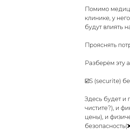
Помимо медици
клинике, у нег
будут влиять н
Прояснять пот
Разберём эту 
☑️S (securite) 
Здесь будет и
чистите?), и ф
цены), и физич
безопасность(❌