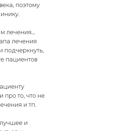
века, поэтому
инику.
дам лечения…
тапа лечения
и подчеркнуть,
те пациентов
 пациенту
 про то, что не
ечения и тп. ⠀
 лучшее и