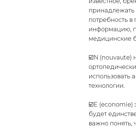
известное, бре
принадлежать к
потребность в 
информацию, п
медицинские б
☑️N (nouvaute)
ортопедически
использовать 
технологии.
☑️E (economie)
будет единстве
важно понять, 