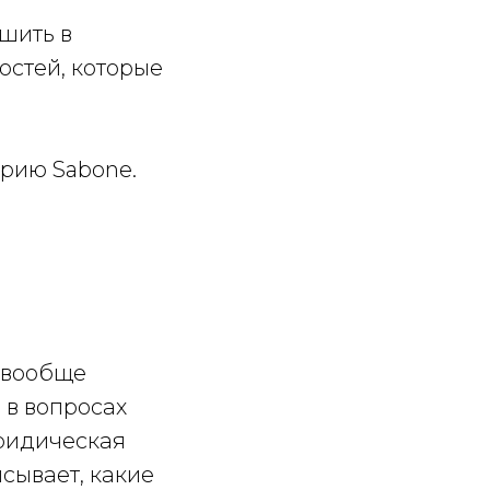
шить в
остей, которые
орию Sabone.
ы вообще
 в вопросах
юридическая
сывает, какие