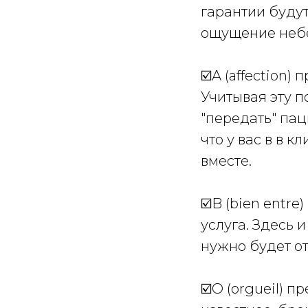
гарантии будут
ощущение небе
☑️A (affection)
Учитывая эту п
"передать" пац
что у вас в в 
вместе.
☑️B (bien entre
услуга. Здесь 
нужно будет от
☑️O (orgueil) 