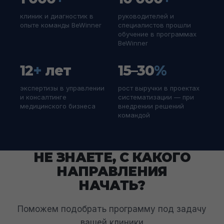
клиник и диагностик в
руководителей и
опыте команды BeWinner
специалистов прошли
обучение в программах
BeWinner
12
+
лет
15–30
%
экспертизы в управлении
рост выручки в проектах
и консалтинге
систематизации — при
медицинского бизнеса
внедрении решений
командой
НЕ ЗНАЕТЕ, С КАКОГО
НАПРАВЛЕНИЯ
НАЧАТЬ?
Поможем подобрать программу под задачу
вашей клиники