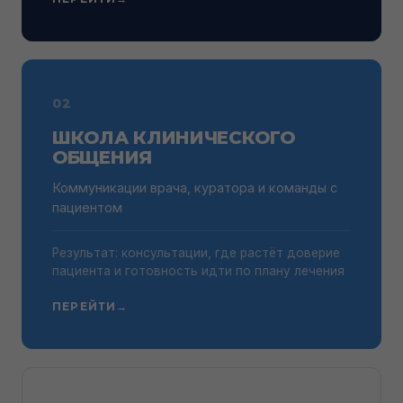
02
ШКОЛА КЛИНИЧЕСКОГО
ОБЩЕНИЯ
Коммуникации врача, куратора и команды с
пациентом
Результат: консультации, где растёт доверие
пациента и готовность идти по плану лечения
ПЕРЕЙТИ
→