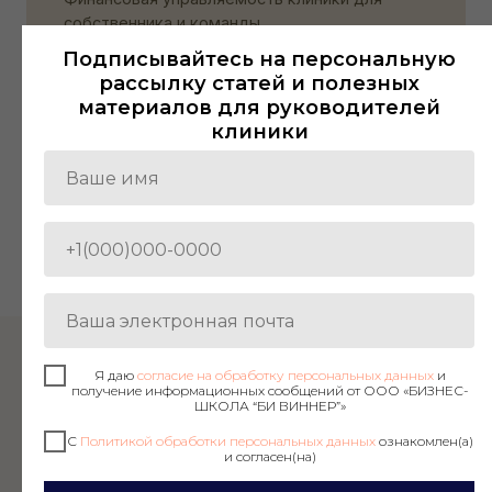
собственника и команды
Подписывайтесь на персональную
Результат: собственник видит реальность в
рассылку статей и полезных
цифрах — прибыль, загрузку, потери, точки
материалов для руководителей
роста
клиники
ПЕРЕЙТИ
→
Я даю
согласие на обработку персональных данных
и
получение информационных сообщений от ООО «БИЗНЕС-
ШКОЛА “БИ ВИННЕР”»
ПОЧЕМУ BEWINNER
С
Политикой обработки персональных данных
ознакомлен(а)
и согласен(на)
НЕ ОЧЕРЕДНОЙ КУРС,